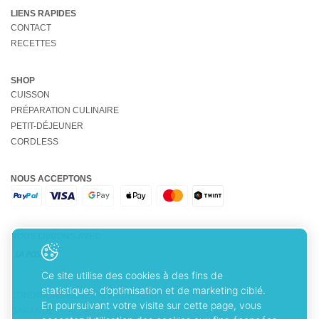
LIENS RAPIDES
CONTACT
RECETTES
SHOP
CUISSON
PRÉPARATION CULINAIRE
PETIT-DÉJEUNER
CORDLESS
NOUS ACCEPTONS
NOUS LIVRONS AVEC
Ce site utilise des cookies à des fins de
statistiques, d’optimisation et de marketing ciblé.
CONDITIONS GÉNÉRALES DE VENTE
En poursuivant votre visite sur cette page, vous
GARANTIE