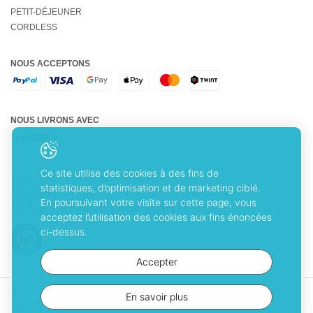
PETIT-DÉJEUNER
CORDLESS
NOUS ACCEPTONS
NOUS LIVRONS AVEC
Ce site utilise des cookies à des fins de
CONDITIONS GÉNÉRALES DE VENTE
statistiques, d’optimisation et de marketing ciblé.
GARANTIE
En poursuivant votre visite sur cette page, vous
POLITIQUE DE PROTECTION DES DONNÉES
acceptez l’utilisation des cookies aux fins énoncées
ci-dessus.
Accepter
© 2026 Cuisinart. Tous droits réservés
En savoir plus
Created with
♥
by Artionet
-
Generated with IceCube2.Net