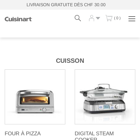
LIVRAISON GRATUITE DÈS CHF 30.00
( 0 )
Affi
la
navi
Fr
De
CUISSON
FOUR À PIZZA
DIGITAL STEAM
COOKER