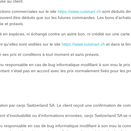
ée au client.
actions commerciales sur le site
https://www.cuisinart.ch
sont déduits di
euvent être déduits que sur les futures commandes. Les bons d’achat
e et préavis.
 en espèces, ni échangé contre un autre bon, ni crédité sur une carte 
t qu’elles sont visibles sur le site
https://www.cuisinart.ch
et dans la lim
er ses prix et conditions à tout moment et sans préavis.
nu responsable en cas de bug informatique modifiant à son insu le prix d
tant n’était pas en accord avec les prix normalement fixés pour les produ
tion par cerjo Switzerland SA. Le client reçoit une confirmation de co
t d'insolvabilité ou d'informations erronées, cerjo Switzerland SA se r
nu responsable en cas de bug informatique modifiant à son insu la comm