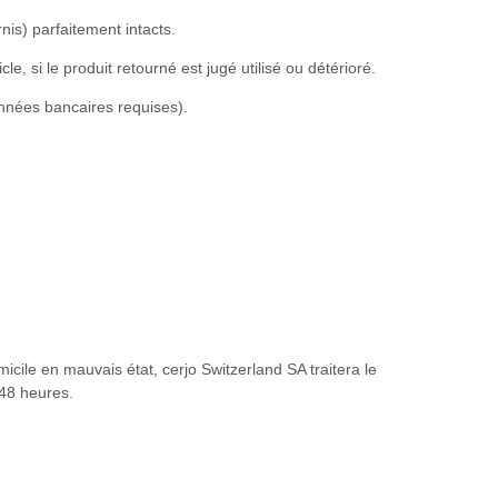
nis) parfaitement intacts.
le, si le produit retourné est jugé utilisé ou détérioré.
onnées bancaires requises).
micile en mauvais état, cerjo Switzerland SA traitera le
48 heures.