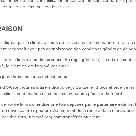
s. Vous pouvez désactiver l'utilisation de cookies en sélectionnant les p
e certaines fonctionnalités de ce site.
RAISON
n indiquée par le client au cours du processus de commande. Une livrai
lient reconnaît avoir pris connaissance des conditions générales de ven
ternes la livraison des produits. En règle générale, les articles sont di
ré, le client en est informé par email.
es jours fériés nationaux et cantonaux.
and SA sont fournis à titre indicatif. cerjo Switzerland SA s'efforce de 
 justifier une demande d’indemnisation ou une pénalité de retard.
 de vol de la marchandise une fois déposée par le partenaire externe. 
der un envoi contre signature. Au moment de la remise de la marchandise
on par des tiers, intempéries) sont transférés au client.