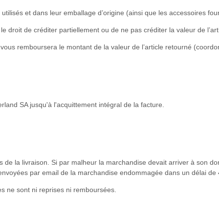
utilisés et dans leur emballage d’origine (ainsi que les accessoires four
 droit de créditer partiellement ou de ne pas créditer la valeur de l’artic
A vous remboursera le montant de la valeur de l’article retourné (coord
rland SA jusqu'à l'acquittement intégral de la facture.
rs de la livraison. Si par malheur la marchandise devait arriver à son do
ns envoyées par email de la marchandise endommagée dans un délai de 
es ne sont ni reprises ni remboursées.