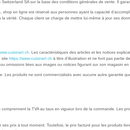
jo Switzerland SA sur la base des conditions générales de vente. Il gara
h
, shop en ligne est réservé aux personnes ayant la capacité d'accompl
à la vérité. Chaque client se charge de mettre lui-même à jour ses don
/www.cuisinart.ch
. Les caractéristiques des articles et les notices explica
 site
https://www.cuisinart.ch
à titre d’illustration et ne font pas partie
s ou omissions liées aux images ou notices figurant sur son magasin en 
e. Les produits ne sont commercialisés avec aucune autre garantie que 
h
comprennent la TVA au taux en vigueur lors de la commande. Les prix so
r ses prix à tout moment. Toutefois, le prix facturé pour les produits li