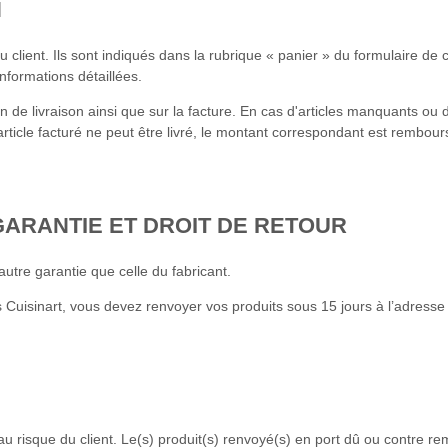
N
du client. Ils sont indiqués dans la rubrique « panier » du formulaire 
formations détaillées.
tin de livraison ainsi que sur la facture. En cas d'articles manquants ou 
cle facturé ne peut être livré, le montant correspondant est remboursé au
 GARANTIE ET DROIT DE RETOUR
utre garantie que celle du fabricant.
s Cuisinart, vous devez renvoyer vos produits sous 15 jours à l’adresse
t au risque du client. Le(s) produit(s) renvoyé(s) en port dû ou contre 