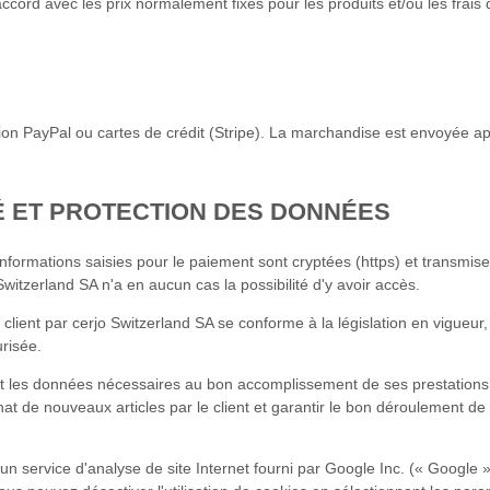
ord avec les prix normalement fixés pour les produits et/ou les frais d
ution PayPal ou cartes de crédit (Stripe). La marchandise est envoyée a
É ET PROTECTION DES DONNÉES
informations saisies pour le paiement sont cryptées (https) et transmis
witzerland SA n'a en aucun cas la possibilité d'y avoir accès.
u client par cerjo Switzerland SA se conforme à la législation en vigueur
urisée.
nt les données nécessaires au bon accomplissement de ses prestations e
hat de nouveaux articles par le client et garantir le bon déroulement d
 un service d'analyse de site Internet fourni par Google Inc. (« Google »