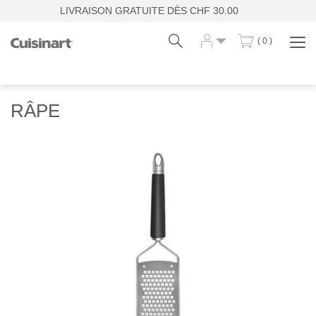
LIVRAISON GRATUITE DÈS CHF 30.00
( 0 )
Affi
la
navi
Fr
De
RÂPE