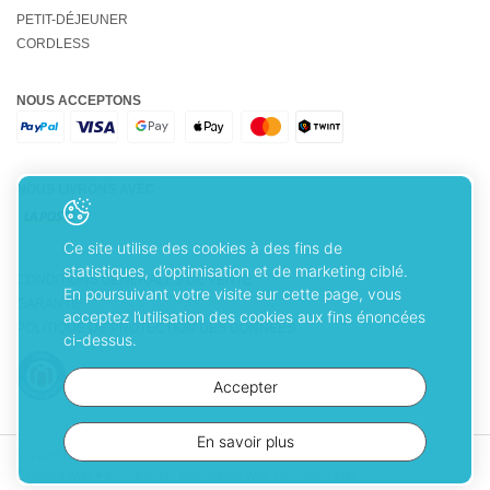
PETIT-DÉJEUNER
CORDLESS
NOUS ACCEPTONS
NOUS LIVRONS AVEC
Ce site utilise des cookies à des fins de
statistiques, d’optimisation et de marketing ciblé.
CONDITIONS GÉNÉRALES DE VENTE
En poursuivant votre visite sur cette page, vous
GARANTIE
acceptez l’utilisation des cookies aux fins énoncées
POLITIQUE DE PROTECTION DES DONNÉES
ci-dessus.
Accepter
En savoir plus
© 2026 Cuisinart. Tous droits réservés
Created with
♥
by Artionet
-
Generated with IceCube2.Net