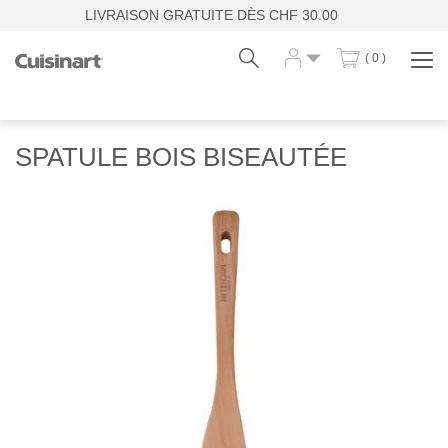
LIVRAISON GRATUITE DÈS CHF 30.00
( 0 )
Affi
la
navi
Fr
De
SPATULE BOIS BISEAUTÉE