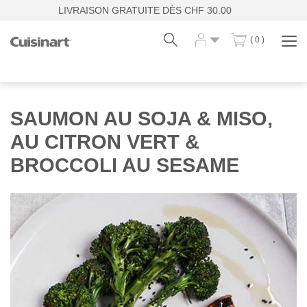
LIVRAISON GRATUITE DÈS CHF 30.00
( 0 )
Affi
la
navi
Fr
De
SAUMON AU SOJA & MISO,
AU CITRON VERT &
BROCCOLI AU SESAME