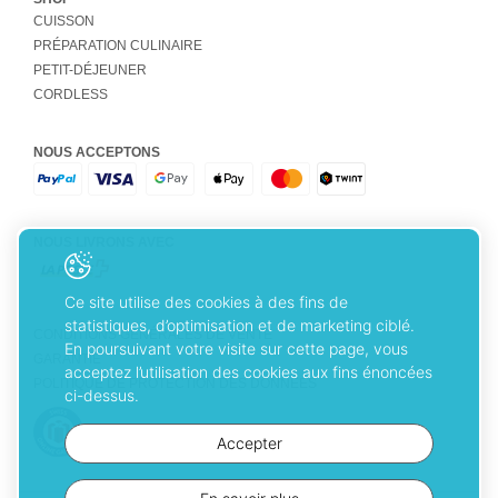
CUISSON
PRÉPARATION CULINAIRE
PETIT-DÉJEUNER
CORDLESS
NOUS ACCEPTONS
NOUS LIVRONS AVEC
Ce site utilise des cookies à des fins de
statistiques, d’optimisation et de marketing ciblé.
CONDITIONS GÉNÉRALES DE VENTE
En poursuivant votre visite sur cette page, vous
GARANTIE
acceptez l’utilisation des cookies aux fins énoncées
POLITIQUE DE PROTECTION DES DONNÉES
ci-dessus.
Accepter