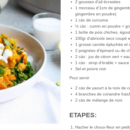
2 gousses d'ail écrasées
1 morceau d'1cm de gingembre
gingembre en poudre)
1 càc de curcuma
½ càc : cumin en poudre + gr
1 boîte de pois chiches, égout
100gr d'abricots secs coupé 
1 grosse carotte épluchée et
2 poignées d'épinard ou de c
2 càs : jus de citron vert + ea
1 càs : sirop d'érable + sauce
Sel et poivre noir
Pour servir
2 càs de yaourt à la noix de 
4 branches de coriandre frai
2 càs de mélange de noix
ETAPES:
Hacher le choux-fleur en petit