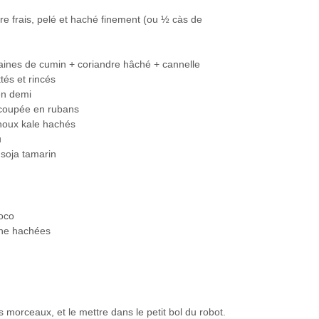
 frais, pelé et haché finement (ou ½ càs de
aines de cumin + coriandre hâché + cannelle
tés et rincés
en demi
 coupée en rubans
houx kale hachés
u
 soja tamarin
coco
che hachées
s morceaux, et le mettre dans le petit bol du robot.