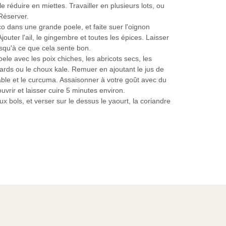
 le réduire en miettes. Travailler en plusieurs lots, ou
 Réserver.
co dans une grande poele, et faite suer l'oignon
outer l'ail, le gingembre et toutes les épices. Laisser
squ'à ce que cela sente bon.
oele avec les poix chiches, les abricots secs, les
nards ou le choux kale. Remuer en ajoutant le jus de
'érable et le curcuma. Assaisonner à votre goût avec du
uvrir et laisser cuire 5 minutes environ.
x bols, et verser sur le dessus le yaourt, la coriandre