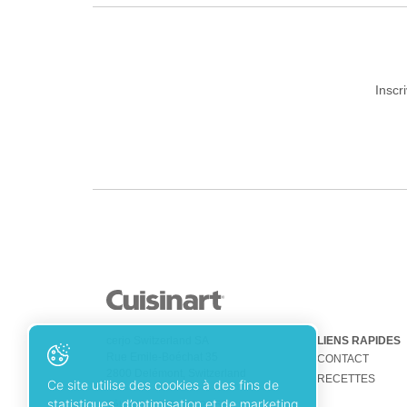
Inscr
cerjo Switzerland SA
LIENS RAPIDES
Rue Emile-Boéchat 35
CONTACT
2800 Delémont, Switzerland
RECETTES
Ce site utilise des cookies à des fins de
statistiques, d’optimisation et de marketing
Tél.
+41 (0)32 422 23 53