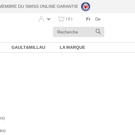
MEMBRE DU SWISS ONLINE GARANTIE
Fr
De
( 0 )
Mots
Rechercher
clés
GAULT&MILLAU
LA MARQUE
es)
és)