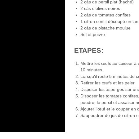
2 càs de persil plat (haché)
2 càs d’olives noires
2 càs de tomates confites
1 citron confit découpé en lan
2 càs de pistache moulue
Sel et poivre
ETAPES:
Mettre les œufs au cuiseur à v
10 minutes.
Lorsqu'il reste 5 minutes de c
Retirer les œufs et les peler.
Disposer les asperges sur une
Disposer les tomates confites, 
poudre, le persil et assaisonn
Ajouter l’œuf et le couper en 
Saupoudrer de jus de citron et