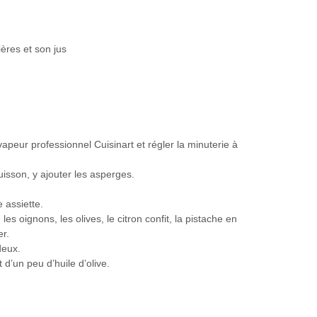
ières et son jus
apeur professionnel Cuisinart et régler la minuterie à
uisson, y ajouter les asperges.
 assiette.
les oignons, les olives, le citron confit, la pistache en
er.
deux.
 d’un peu d’huile d’olive.