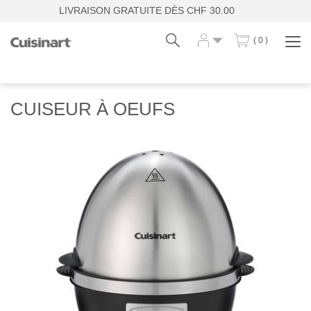
LIVRAISON GRATUITE DÈS CHF 30.00
( 0 )
Affi
la
navi
Fr
De
CUISEUR À OEUFS