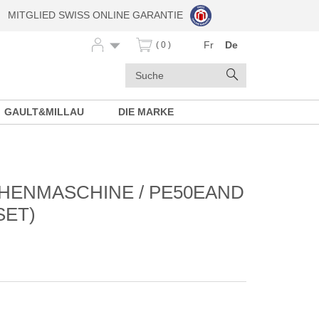
MITGLIED SWISS ONLINE GARANTIE
Fr
De
( 0 )
Stichwörter
Suchen
GAULT&MILLAU
DIE MARKE
HENMASCHINE / PE50EAND
SET)