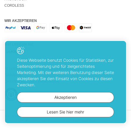
CORDLESS
WIR AKZEPTIEREN
WIR LIEFERN MIT
Diese Webseite benutzt Cookies für Statistiken, zur
Seitenoptimierung und für zielgerichtetes
ALLGEMEINE GESCHÄFTSBEDINGUNGEN
Marketing. Mit der weiteren Benutzung dieser Seite
GARANTIE
akzeptieren Sie den Einsatz von Cookies zu diesen
DATENSCHUTZBESTIMMUNGEN
Zwecken.
Akzeptieren
Lesen Sie hier mehr
© 2026 Cuisinart. Alle Rechte vorbehalten
Created with
♥
by Artionet
-
Generated with IceCube2.Net