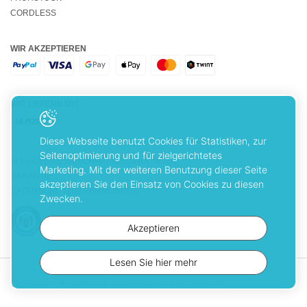
CORDLESS
WIR AKZEPTIEREN
WIR LIEFERN MIT
Diese Webseite benutzt Cookies für Statistiken, zur
Seitenoptimierung und für zielgerichtetes
ALLGEMEINE GESCHÄFTSBEDINGUNGEN
Marketing. Mit der weiteren Benutzung dieser Seite
GARANTIE
akzeptieren Sie den Einsatz von Cookies zu diesen
DATENSCHUTZBESTIMMUNGEN
Zwecken.
Akzeptieren
Lesen Sie hier mehr
© 2026 Cuisinart. Alle Rechte vorbehalten
Created with
♥
by Artionet
-
Generated with IceCube2.Net