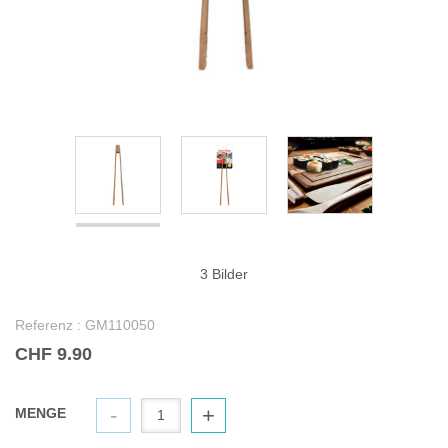
3 Bilder
Referenz :
GM110050
CHF 9.90
-
+
MENGE