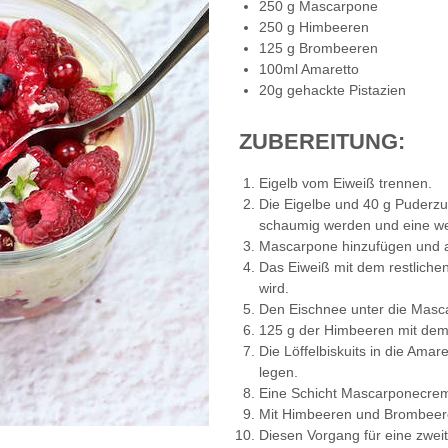
250 g Mascarpone
250 g Himbeeren
125 g Brombeeren
100ml Amaretto
20g gehackte Pistazien
ZUBEREITUNG:
Eigelb vom Eiweiß trennen.
Die Eigelbe und 40 g Puderzu
schaumig werden und eine w
Mascarpone hinzufügen und au
Das Eiweiß mit dem restlichen
wird.
Den Eischnee unter die Mas
125 g der Himbeeren mit dem 
Die Löffelbiskuits in die Ama
legen.
Eine Schicht Mascarponecrem
Mit Himbeeren und Brombeer
Diesen Vorgang für eine zweit