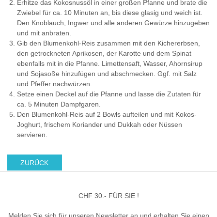
Erhitze das Kokosnussöl in einer großen Pfanne und brate die
Zwiebel für ca. 10 Minuten an, bis diese glasig und weich ist.
Den Knoblauch, Ingwer und alle anderen Gewürze hinzugeben
und mit anbraten.
Gib den Blumenkohl-Reis zusammen mit den Kichererbsen,
den getrockneten Aprikosen, der Karotte und dem Spinat
ebenfalls mit in die Pfanne. Limettensaft, Wasser, Ahornsirup
und Sojasoße hinzufügen und abschmecken. Ggf. mit Salz
und Pfeffer nachwürzen.
Setze einen Deckel auf die Pfanne und lasse die Zutaten für
ca. 5 Minuten Dampfgaren.
Den Blumenkohl-Reis auf 2 Bowls aufteilen und mit Kokos-
Joghurt, frischem Koriander und Dukkah oder Nüssen
servieren.
ZURÜCK
CHF 30.- FÜR SIE !
Melden Sie sich für unseren Newsletter an und erhalten Sie einen